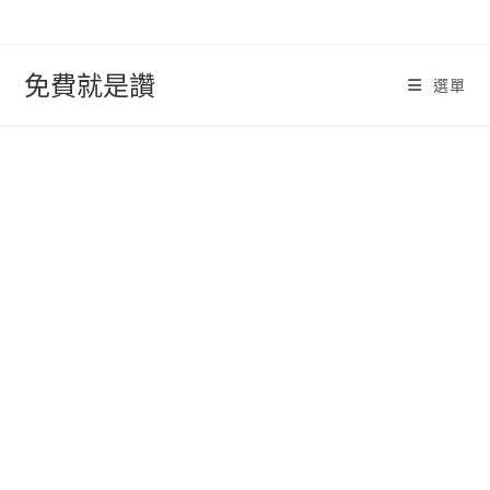
跳
轉
至
免費就是讚
選單
內
容