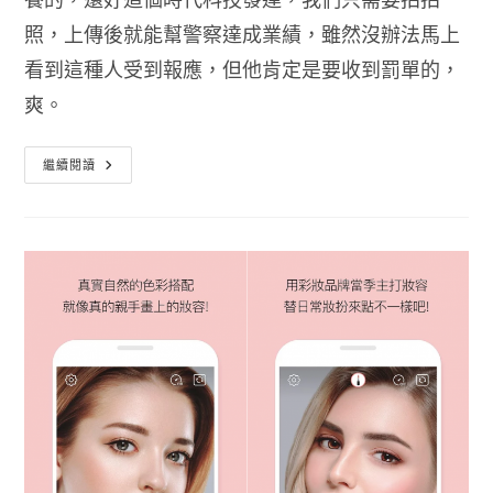
照，上傳後就能幫警察達成業績，雖然沒辦法馬上
看到這種人受到報應，但他肯定是要收到罰單的，
爽。
檢
繼續閱讀
舉
小
幫
手
APP
清
除
違
規
停
車
的
垃
圾
就
像
舉
手
之
勞