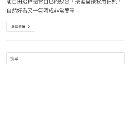
能自由選擇適合自已的妝容，接著直接套用拍照，
自然好看又一氣呵成非常簡單。
美
繼續閱讀
妝
相
機
App
–
LOOKS
讓
您
素
顏
快
速
美
顏
上
妝