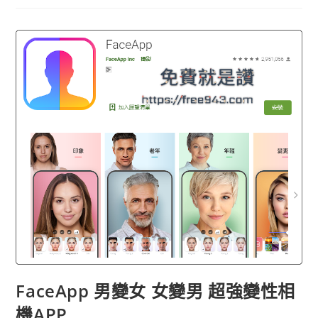
背
神
器
Magic
Eraser
一
鍵
移
除
照
片
背
景、
合
成
背
景
FaceApp 男變女 女變男 超強變性相
機APP