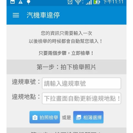
APP
讓
靜
態
照
片
或
單
調
影
片
也
能
很
活
潑