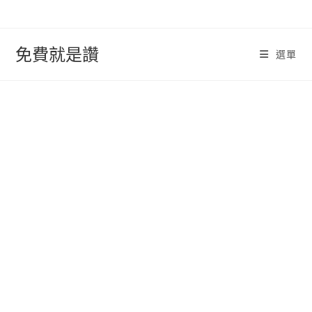
跳
轉
至
免費就是讚
選單
內
容