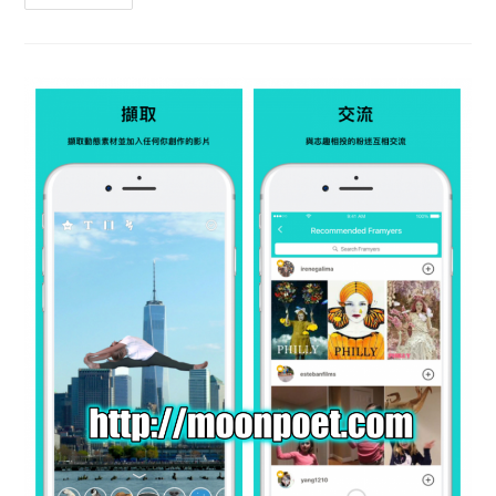
手
機
版
–
Adobe
Photoshop
Express
下
載
相
片
編
輯
器
拼
貼
製
作
器