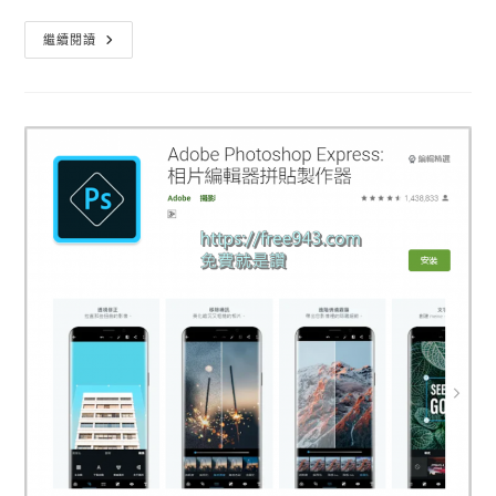
手
繼續閱讀
機
影
片
剪
輯
軟
體
InShot
影
片
製
作
&
影
片
剪
輯
&
影
片
編
輯
神
器