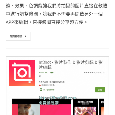
鏡、效果、色調能讓我們將拍攝的圖片直接在軟體
中進行調整修圖，讓我們不需要再開啟另外一個
APP來編輯，直接修圖直接分享超方便。
最
繼續閱讀
強
數
位
化
妝
品
也
推
出
攝
影
APP
–
Photoshop
Camera