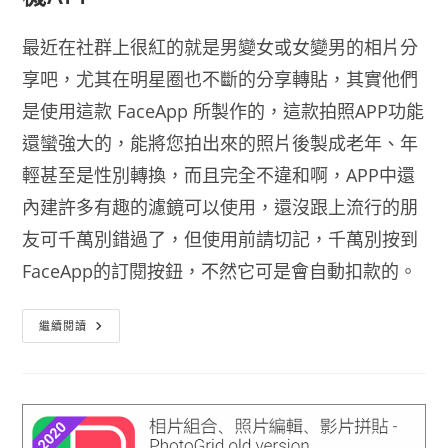
最近在社群上很紅的就是男變女或女變男的相片分
享吧，尤其在明星圈也不斷的分享轉貼，其實他們
是使用這款 FaceApp 所製作的，這款拍照APP功能
還蠻強大的，能將您拍出來的照片後製成老年、年
輕甚至是性別轉換，而且完全不違和啊，APP中還
內建許多有趣的濾鏡可以使用，還沒跟上流行的朋
友可千萬別錯過了，但使用前請切記，千萬別按到
FaceApp的訂閱按鈕，不然它可是會自動扣款的。
FaceApp
繼續閱讀
男
變
女
女
變
男
超
強