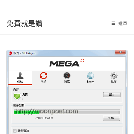
跳
轉
至
免費就是讚
選單
內
容