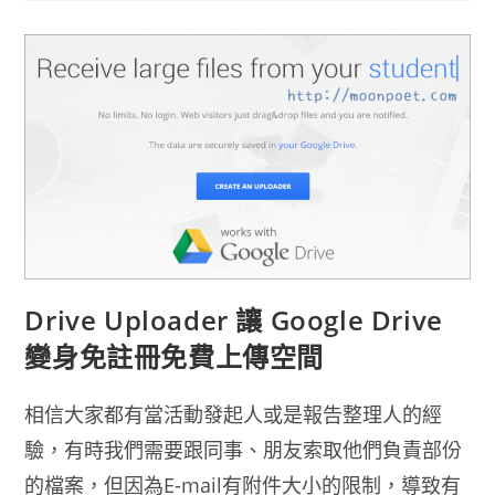
4GB
免
費
上
傳
空
間
只
要
六
位
數
字
就
能
下
載
Drive Uploader 讓 Google Drive
變身免註冊免費上傳空間
相信大家都有當活動發起人或是報告整理人的經
驗，有時我們需要跟同事、朋友索取他們負責部份
的檔案，但因為E-mail有附件大小的限制，導致有