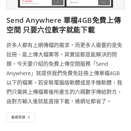
照
片、
檔
案
服
Send Anywhere 單檔4GB免費上傳
務
空間 只要六位數字就能下載
許多人都有上網傳檔的需求，而更多人需要的是免
註冊、能上傳大檔案等，其實這都是能解決的問
題，今天要介紹的免費上傳空間服務「Send
Anywhere」就提供我們免費免註冊上傳單檔4GB
以下的檔案，若安裝電腦版軟體或是手機軟體，我
們只需將上傳檔案後所產生的六碼數字傳給對方，
由對方輸入後就能直接下載，連網址都省了。
Send
繼續閱讀
Anywhere
單
檔