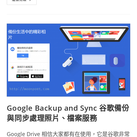
司
機
神
器
Risu.io
上
傳
影
片、
圖
片
支
援
限
時
分
享
加
密
還
可
縮
網
址
Google Backup and Sync 谷歌備份
與同步處理照片、檔案服務
Google Drive 相信大家都有在使用，它是谷歌非常