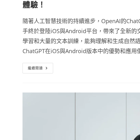
體驗！
隨著人工智慧技術的持續進步，OpenAI的ChatGPT（Ge
手終於登陸iOS與Android平台，帶來了全新
學習和大量的文本訓練，能夠理解和生成自然
ChatGPT在iOS與Android版本中的優勢和應
ChatGPT
繼續閱讀
AI
聊
天
機
器
人
服
務
推
出
IOS
與
Android
平
台
手