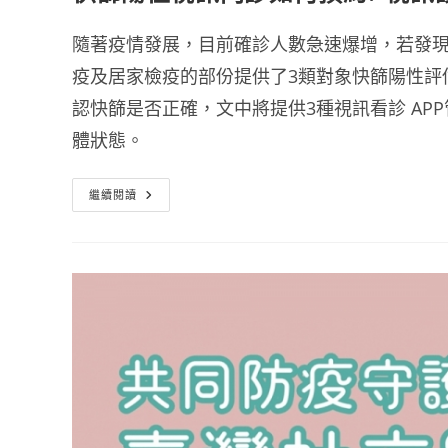
隨著疫情發展，目前確診人數急速爆增，若發現
疫及居家檢疫的部份提供了3類對象快篩陽性評
認快篩是否正確，文中將提供3種視訊看診 A
體狀態。
快
繼續閱讀
篩
陽
性
視
訊
門
診
如
何
預
約?
視
訊
診
療
指
定
院