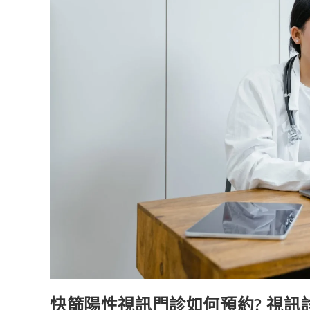
機
版，
開
啟
全
新
交
流
體
驗！
快篩陽性視訊門診如何預約? 視訊診