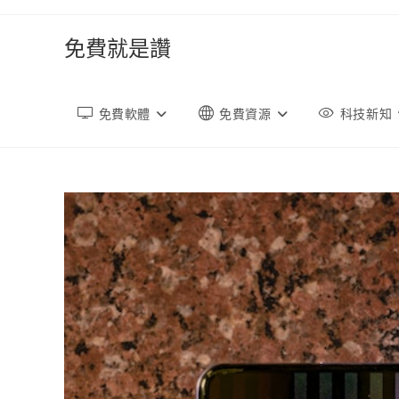
跳
轉
免費就是讚
至
內
容
免費軟體
免費資源
科技新知