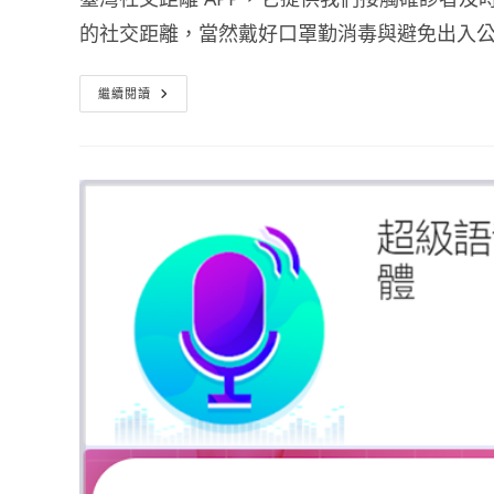
的社交距離，當然戴好口罩勤消毒與避免出入
臺
繼續閱讀
灣
社
交
距
離
APP
接
觸
確
診
者
及
時
通
知