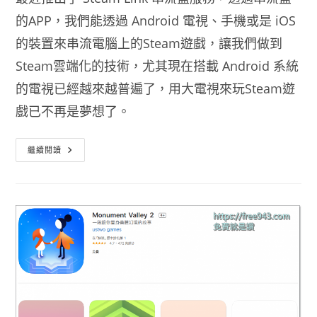
的APP，我們能透過 Android 電視、手機或是 iOS
的裝置來串流電腦上的Steam遊戲，讓我們做到
Steam雲端化的技術，尤其現在搭載 Android 系統
的電視已經越來越普遍了，用大電視來玩Steam遊
戲已不再是夢想了。
用
繼續閱讀
手
機
玩
Steam
不
再
是
夢
想
Steam
Link
串
流
盒
服
務