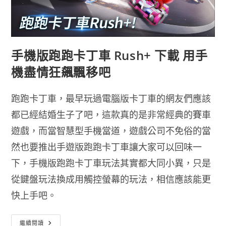
露
營
廣
場
沒
有
Switch
手機版跑跑卡丁車 Rush+ 下載 用手
也
能
爽
機盡情狂飆飄移吧
玩
一
波
跑跑卡丁車，最早玩過電腦版卡丁車的網友們應該
都已經結婚生子了吧，這款真的是非常經典的賽車
遊戲，而當智慧型手機當道，遊戲公司不免俗的當
然也要推出手遊版跑跑卡丁車讓大家可以回味一
下，手機版跑跑卡丁車玩法其實都大同小異，只是
從鍵盤玩法換成用觸控螢幕的玩法，相信應該能更
快上手吧。
手
繼續閱讀