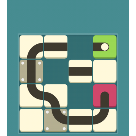
享
受
獵
殺
快
感