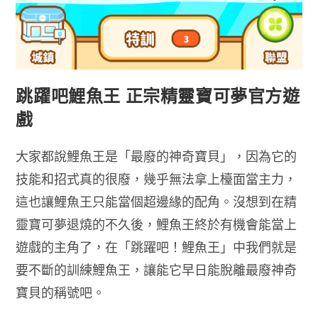
跳躍吧鯉魚王 正宗精靈寶可夢官方遊
戲
大家都說鯉魚王是「最廢的神奇寶貝」，因為它的
技能和招式真的很廢，幾乎無法拿上檯面當主力，
這也讓鯉魚王只能當個超邊緣的配角。沒想到在精
靈寶可夢退燒的不久後，鯉魚王終於有機會能當上
遊戲的主角了，在「跳躍吧！鯉魚王」中我們就是
要不斷的訓練鯉魚王，讓能它早日能脫離最廢神奇
寶貝的稱號吧。