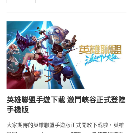
戲
推
薦]
浪
人
末
代
武
士
超
好
玩
的
彈
劍
一
閃
之
隻
狼
練
習
器
英雄聯盟手遊下載 激鬥峽谷正式登陸
手機版
大家期待的英雄聯盟手遊版正式開放下載啦，英雄