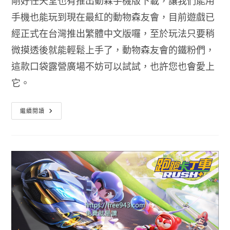
剛好任天堂也有推出動森手機版下載，讓我們能用
手機也能玩到現在最紅的動物森友會，目前遊戲已
經正式在台灣推出繁體中文版囉，至於玩法只要稍
微摸透後就能輕鬆上手了，動物森友會的鐵粉們，
這款口袋露營廣場不妨可以試試，也許您也會愛上
它。
動
繼續閱讀
森
手
機
版
中
文
版
下
載
動
物
森
友
會
口
袋