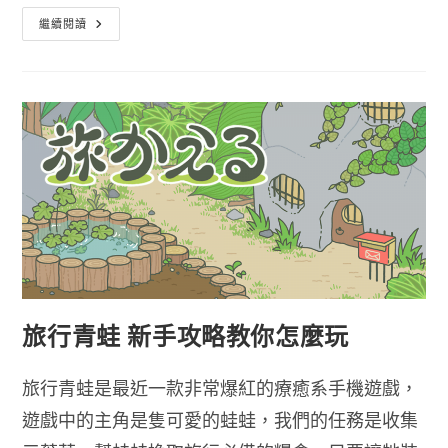
旅
繼續閱讀
行
青
蛙
攻
略
APP
漢
化
中
文
版
攻
略
For
旅
行
青
蛙
旅行青蛙 新手攻略教你怎麼玩
旅行青蛙是最近一款非常爆紅的療癒系手機遊戲，
遊戲中的主角是隻可愛的蛙蛙，我們的任務是收集