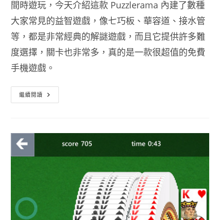
間時遊玩，今天介紹這款 Puzzlerama 內建了數種
大家常見的益智遊戲，像七巧板、華容道、接水管
等，都是非常經典的解謎遊戲，而且它提供許多難
度選擇，關卡也非常多，真的是一款很超值的免費
手機遊戲。
Puzzlerama
繼續閱讀
最
強
手
機
益
智
遊
戲
推
薦
APP
–
內
建
數
種
解
謎