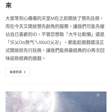
來
大家等到心癢癢的天堂M在之前開放了預先註冊，
而在今天又開放預先創角的服務，讓我們可能先搶
佔自已喜歡的ID，不管您想取「大牛比較懶」還是
「卐乂Oo煞气ㄟXXoO乂卍」，都能趁遊戲還沒正
式開放前先行註冊，讓我們能用最經典的ID再次回
味這款經典的遊戲。
天
繼續閱讀
堂
M
開
放
預
先
創
角
快
把
ID