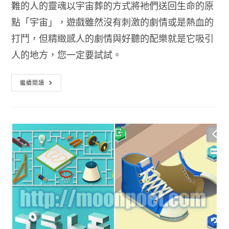
難的人的靈魂以宇宙葬的方式將衪們送回生命的原
點「宇宙」，遊戲雖然沒有刺激的劇情或是熱血的
打鬥，但精緻感人的劇情與好聽的配樂就是它吸引
人的地方，您一定要試試。
OPUS
繼續閱讀
靈
魂
之
橋
台
灣
製
作
的
超
高
水
準
科
幻
手
機
遊
戲