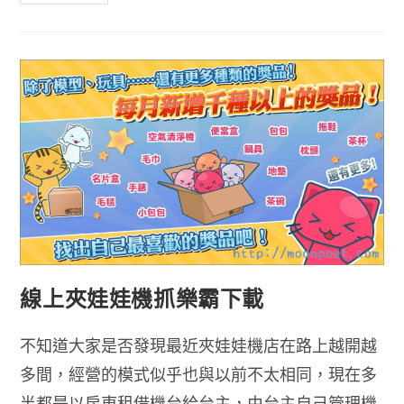
仙
境
傳
說
守
護
永
恆
的
愛
模
擬
器
電
腦
版
線上夾娃娃機抓樂霸下載
不知道大家是否發現最近夾娃娃機店在路上越開越
多間，經營的模式似乎也與以前不太相同，現在多
半都是以房東租借機台給台主，由台主自己管理機