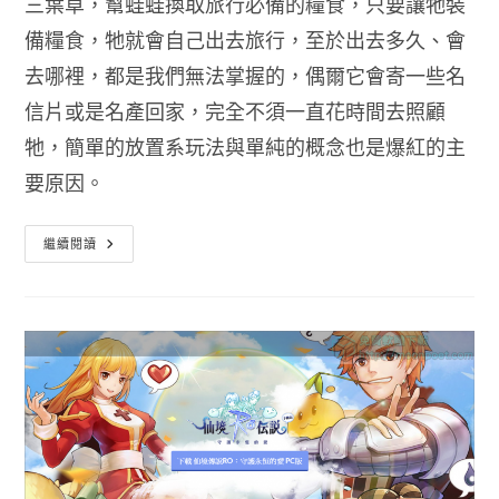
三葉草，幫蛙蛙換取旅行必備的糧食，只要讓牠裝
備糧食，牠就會自己出去旅行，至於出去多久、會
去哪裡，都是我們無法掌握的，偶爾它會寄一些名
信片或是名產回家，完全不須一直花時間去照顧
牠，簡單的放置系玩法與單純的概念也是爆紅的主
要原因。
旅
繼續閱讀
行
青
蛙
新
手
攻
略
教
你
怎
麼
玩