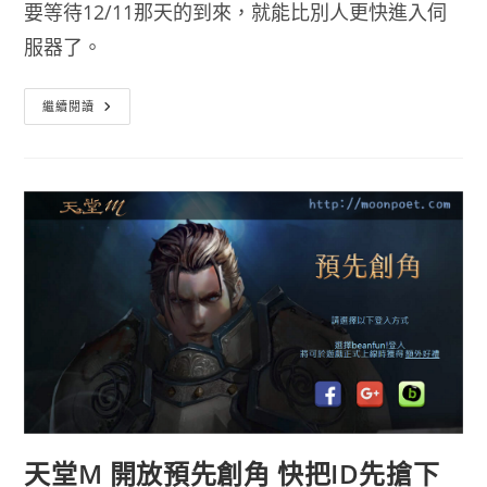
要等待12/11那天的到來，就能比別人更快進入伺
服器了。
天
繼續閱讀
堂
M
下
載
預
先
載
好
開
服
當
天
免
塞
車
天堂M 開放預先創角 快把ID先搶下