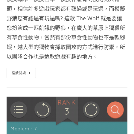
頭，相信許多遊戲玩家都有聽過或是玩過，而模擬
野狼您有聽過有玩過嗎? 這款 The Wolf 就是要讓
您扮演成一匹飢餓的野狼，在廣大的草原上獵殺所
有草食性動物，當然有部份草食性動物也不是軟腳
蝦，越大型的獵物會採取圍攻的方式進行防禦，所
以團隊合作也是這款遊戲有趣的地方。
狼
繼續閱讀
模
擬
器
化
身
為
狼
成
為
食
物
鏈
頂
層