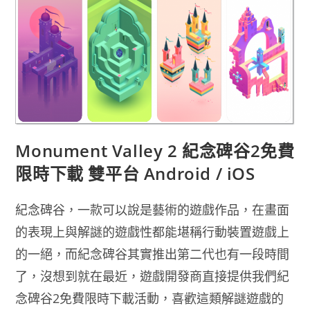
讓
您
用
手
機
玩
電
腦
遊
戲
Monument Valley 2 紀念碑谷2免費
限時下載 雙平台 Android / iOS
紀念碑谷，一款可以說是藝術的遊戲作品，在畫面
的表現上與解謎的遊戲性都能堪稱行動裝置遊戲上
的一絕，而紀念碑谷其實推出第二代也有一段時間
了，沒想到就在最近，遊戲開發商直接提供我們紀
念碑谷2免費限時下載活動，喜歡這類解謎遊戲的