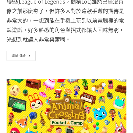
聯盟(League of Legends，簡稱LoL)雖然已經沒有
像之前那麼夯了，但許多人對於這款手遊的期待是
非常大的，一想到能在手機上玩到以前電腦裡的電
競遊戲，好多熟悉的角色與招式都讓人回味無窮，
光想到就讓人非常興奮啊。
英
繼續閱讀
雄
聯
盟
手
遊
下
載
激
鬥
峽
谷
正
式
登
陸
手
機
版