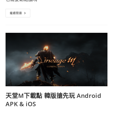
3D
繼續閱讀
模
型
製
作
APP
プ
ラ
ト
モ
好
玩
又
有
趣
天堂M下載點 韓版搶先玩 Android
APK & iOS