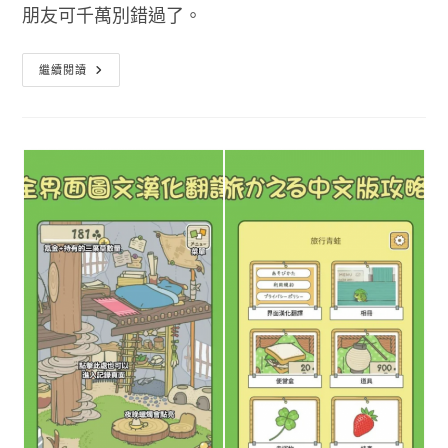
朋友可千萬別錯過了。
Monument
繼續閱讀
Valley
2
紀
念
碑
谷
2
免
費
限
時
下
載
雙
平
台
Android
/
IOS