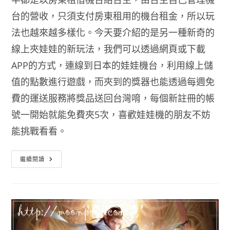
台的營收，只須支付房東租用的機台租金，所以玩
法也越來越多樣化。今天要介紹的是另一種新奇的
線上夾娃娃的新玩法，我們可以透過網頁或下載
APP的方式，連線到日本的娃娃機台，利用線上儲
值的點數進行遊戲，而夾到的獎器也能透過每週免
費的運送服務將獎品送回台灣唷，每個新註冊的帳
號一開始就能免費夾5次，喜歡娃娃機的朋友不妨
能挑戰看看。
線
繼續閱讀
上
夾
娃
娃
機
抓
樂
霸
下