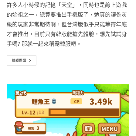
許多人小時候的記憶「天堂」，同時也是線上遊戲
的始祖之一，總算要推出手機版了，這真的讓骨灰
級的玩家非常期待啊，但台灣版似乎只能等待年底
才會推出，目前只有韓版能搶先體驗，想先試試身
手嗎? 那就一起來稱霸韓服吧。
天
繼續閱讀
堂
M
下
載
點
韓
版
搶
先
玩
Android
APK
&
IOS