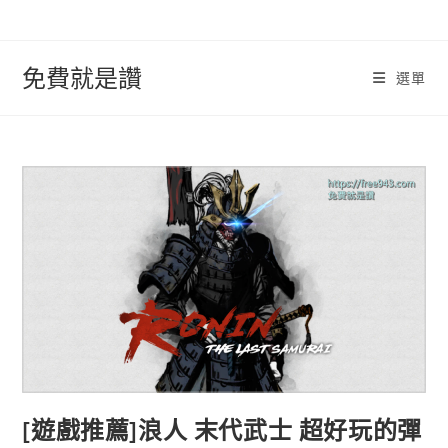
跳
轉
至
免費就是讚
選單
內
容
[遊戲推薦]浪人 末代武士 超好玩的彈