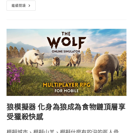
跳
繼續閱讀
躍
吧
鯉
魚
王
正
宗
精
靈
寶
可
夢
官
方
遊
戲
狼模擬器 化身為狼成為食物鏈頂層享
受獵殺快感
模擬城市、模擬山羊、模擬什麼有的沒的死人骨