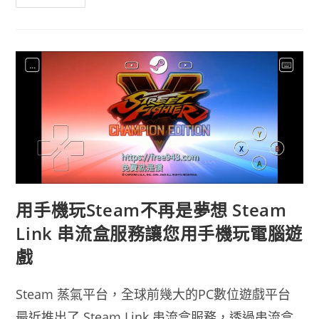
機
版
跑
跑
卡
丁
車
Rush+
下
載
用
手
機
盡
情
狂
飆
飄
移
吧
用手機玩Steam不再是夢想 Steam
Link 串流盒服務讓您用手機玩電腦遊
戲
Steam 蒸氣平台，全球前幾大的PC數位遊戲平台
最近推出了 Steam Link 串流盒服務，透過串流盒