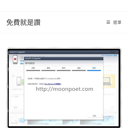
跳
轉
至
免費就是讚
選單
內
容