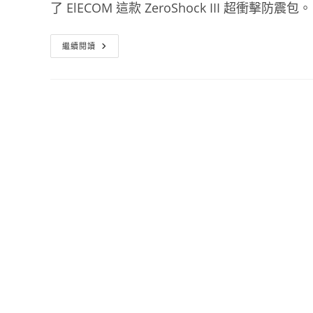
了 ElECOM 這款 ZeroShock III 超衝擊防震包。
筆
繼續閱讀
電
防
震
袋
推
薦
Zeroshock
筆
電
包
超
衝
擊
NB
內
袋
系
列