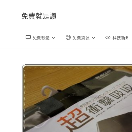
跳
轉
免費就是讚
至
內
容
免費軟體
免費資源
科技新知