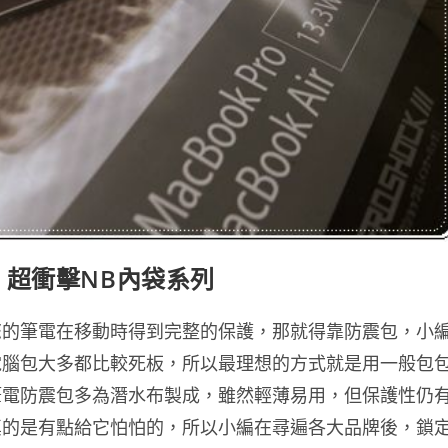
包 超衝擊NB內袋系列
您的筆電在移動時得到完整的保護，那就得靠防震包，小
電腦包大多都比較死板，所以最理想的方式就是用一般包
筆電防震包多為潛水布製成，雖然輕薄易用，但保護性仍
真的是有點給它怕怕的，所以小編在尋遍各大品牌後，鎖