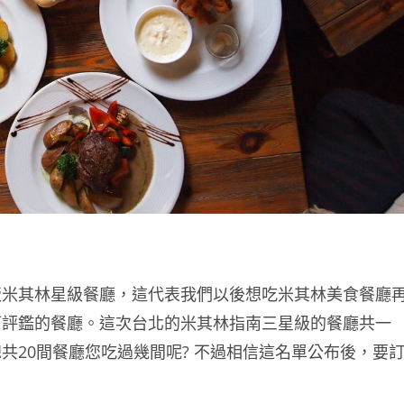
版米其林星級餐廳，這代表我們以後想吃米其林美食餐廳
可評鑑的餐廳。這次台北的米其林指南三星級的餐廳共一
共20間餐廳您吃過幾間呢? 不過相信這名單公布後，要