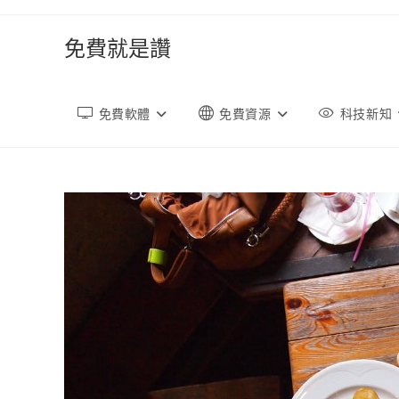
跳
轉
免費就是讚
至
內
容
免費軟體
免費資源
科技新知