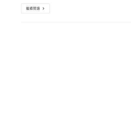
米
繼續閱讀
其
林
三
星
餐
廳
台
北
版
指
南
公
開