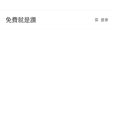
跳
轉
至
免費就是讚
選單
內
容