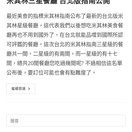
米其林三星餐廳 台北版指南公開
最近美食的指標米其林指南公布了最新的台北版米
其林星級餐廳，這代表我們以後想吃米其林美食餐
廳再也不用到國外了，在台北就能品嚐到國際所認
可評鑑的餐廳。這次台北的米其林指南三星級的餐
廳共一間，二星級的有兩間，而一星級的有十七
間，總共20間餐廳您吃過幾間呢? 不過相信這名單
公布後，要訂位可能也會有點難度了。
米
繼續閱讀
其
林
三
星
餐
廳
台
北
版
指