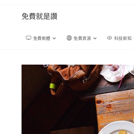
跳
轉
免費就是讚
至
內
容
免費軟體
免費資源
科技新知