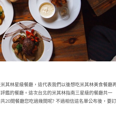
版米其林星級餐廳，這代表我們以後想吃米其林美食餐廳
可評鑑的餐廳。這次台北的米其林指南三星級的餐廳共一
共20間餐廳您吃過幾間呢? 不過相信這名單公布後，要