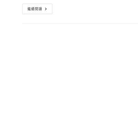
米
繼續閱讀
其
林
三
星
餐
廳
台
北
版
指
南
公
開