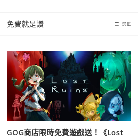
跳
轉
至
免費就是讚
選單
內
容
GOG商店限時免費遊戲送！《Lost