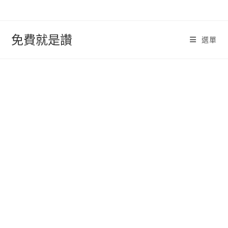
跳
轉
至
免費就是讚
選單
內
容