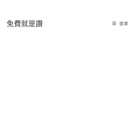
跳
轉
至
免費就是讚
選單
內
容