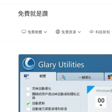
跳
轉
免費就是讚
至
內
容
免費軟體
免費資源
科技新知