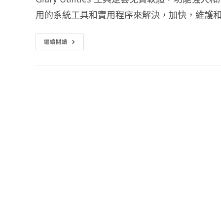
用的系統工具和實用程序來解決，加快，維護和
系
繼續閱讀
統
清
理
優
化
工
具
Glary
Utilities