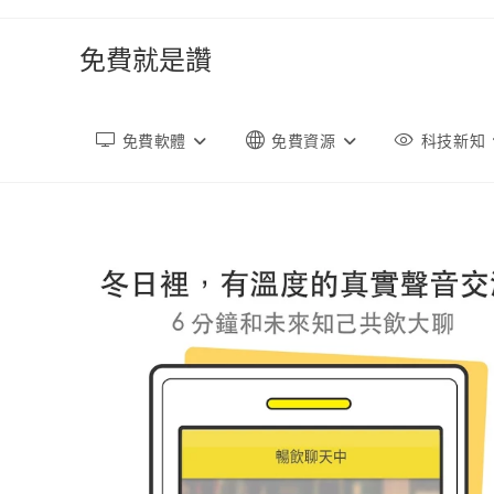
跳
轉
免費就是讚
至
內
容
免費軟體
免費資源
科技新知