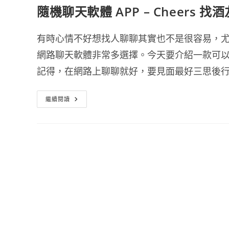
隨機聊天軟體 APP – Cheers
有時心情不好想找人聊聊其實也不是很容易，
網路聊天軟體非常多選擇。今天要介紹一款可以不
記得，在網路上聊聊就好，要見面最好三思後
隨
繼續閱讀
機
聊
天
軟
體
APP
–
Cheers
找
酒
友、
找
談
心
好
友
不
用