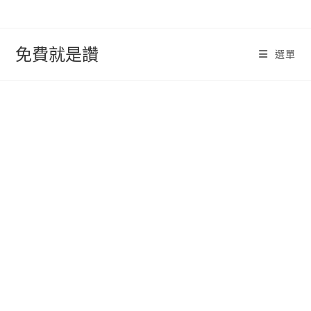
跳
轉
至
免費就是讚
選單
內
容