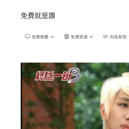
跳
轉
免費就是讚
至
內
容
免費軟體
免費資源
科技新知