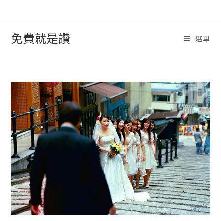
跳
轉
至
免費就是讚
選單
內
容