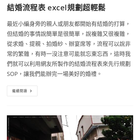
結婚流程表 excel規劃超輕鬆
最近小編身旁的親人或朋友都開始有結婚的打算，
但結婚的事情說簡單是很簡單，說複雜又很複雜，
從求婚、提親、拍婚紗、辦宴席等，流程可以說非
常的繁雜，有時一沒注意可能就忘東忘西，這時我
們就可以利用網友所製作的結婚流程表來先行規劃
SOP，讓我們能辦完一場美好的婚禮。
結
繼續閱讀
婚
流
程
表
Excel
規
劃
超
輕
鬆