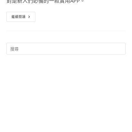
對是新人們必備的一款實用APP。
婚
繼續閱讀
禮
流
程
企
劃
書
APP
–
完
美
婚
禮
計
畫