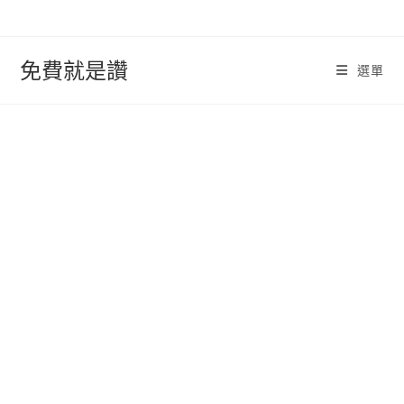
跳
轉
至
免費就是讚
選單
內
容