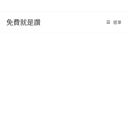
跳
轉
至
免費就是讚
選單
內
容