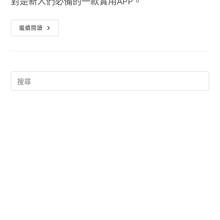
對是新人們必備的一款實用APP。
婚
繼續閱讀
禮
流
程
企
劃
書
APP
–
完
美
婚
禮
計
畫