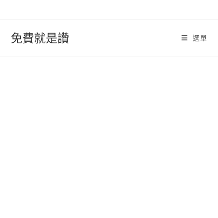
跳
轉
至
免費就是讚
選單
內
容