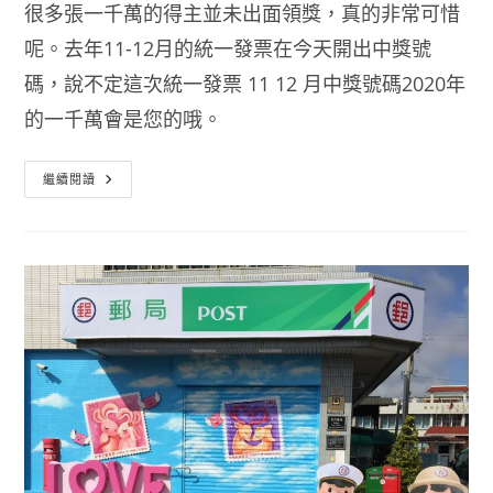
很多張一千萬的得主並未出面領獎，真的非常可惜
呢。去年11-12月的統一發票在今天開出中獎號
碼，說不定這次統一發票 11 12 月中獎號碼2020年
的一千萬會是您的哦。
統
繼續閱讀
一
發
票
11
12
月
中
獎
號
碼
2023