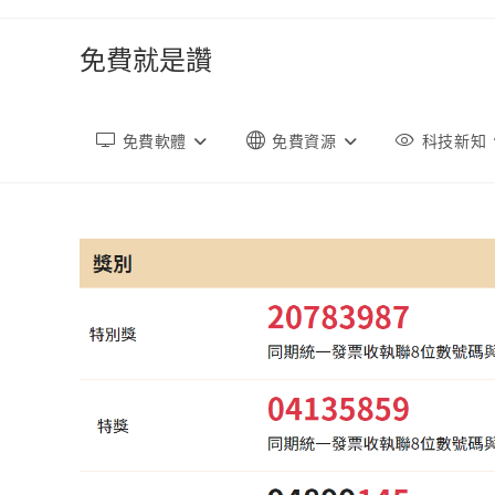
跳
轉
免費就是讚
至
內
容
免費軟體
免費資源
科技新知