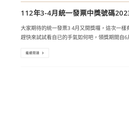
112年3-4月統一發票中獎號碼202
大家期待的統一發票3 4月又開獎囉，這次一
趕快來試試看自已的手氣如何吧，領獎期間自6月
112
繼續閱讀
年
3-
4
月
統
一
發
票
中
獎
號
碼
2023