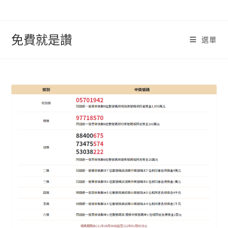
跳
轉
至
免費就是讚
選單
內
容