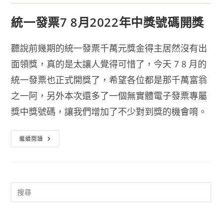
統一發票7 8月2022年中獎號碼開獎
聽說前幾期的統一發票千萬元獎金得主居然沒有出
面領獎，真的是太讓人覺得可惜了，今天 7 8 月的
統一發票也正式開獎了，希望各位都是那千萬富翁
之一阿，另外本次還多了一個無實體電子發票專屬
獎中獎號碼，讓我們增加了不少對到獎的機會唷。
統
繼續閱讀
一
發
票
7
8
月
2022
年
中
獎
號
碼