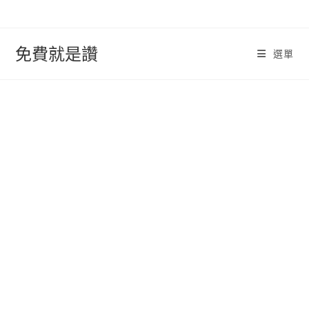
跳
轉
至
免費就是讚
選單
內
容