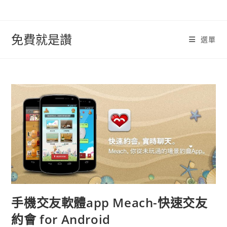
跳
轉
至
免費就是讚
選單
內
容
手機交友軟體app Meach-快速交友
約會 for Android