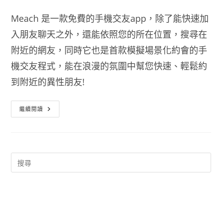
Meach 是一款免費的手機交友app，除了能快速加
入朋友聊天之外，還能依照您的所在位置，搜尋在
附近的網友，同時它也是首款模擬場景化約會的手
機交友程式，能在浪漫的氛圍中幫您快速、輕鬆約
到附近的異性朋友!
手
繼續閱讀
機
交
友
軟
體
App
Meach-
快
速
交
友
約
會
For
Android