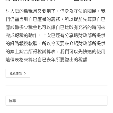
討人厭的繳稅月又要到了，但身為守法的國民，我
們仍需盡到自已應盡的義務，所以提前先算算自已
應該繳多少稅金也可以讓自已比較有充裕的時間來
完成報稅的動作，上次已經有分享過財政部所提供
的網路報稅軟體，所以今天要來介紹財政部所提供
的線上綜合所得稅試算表，我們可以先快速的使用
這個表格來算出自已去年所要繳出的稅額。
綜
繼續閱讀
合
所
得
稅
試
算
表
2018
國
稅
局