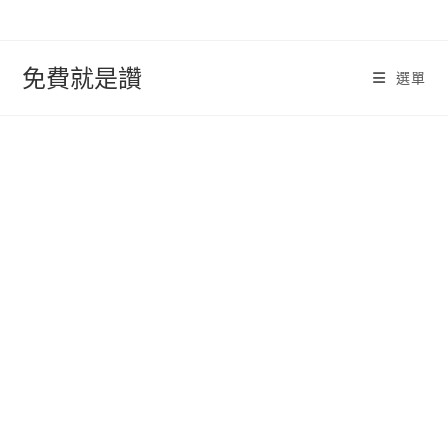
跳
轉
至
免費就是讚
選單
內
容