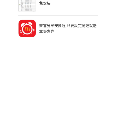
免安裝
麥當勞早安鬧鐘 只要設定鬧鐘就能
拿優惠券