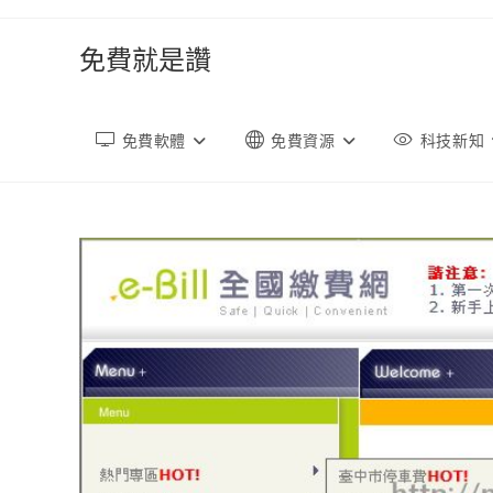
跳
轉
免費就是讚
至
內
容
免費軟體
免費資源
科技新知