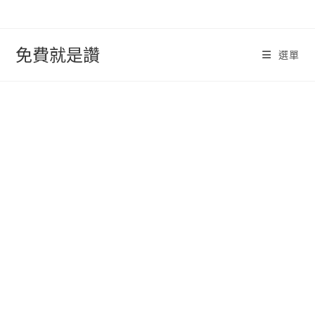
跳
轉
至
免費就是讚
選單
內
容