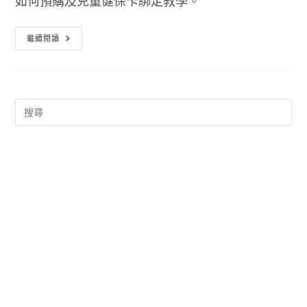
如何預購及兒童健保卡綁定教學。
口
繼續閱讀
罩
預
購
APP
口
罩
網
路
購
買
服
務
開
跑
(兒
童
口
罩
預
購
正
式
上
線)