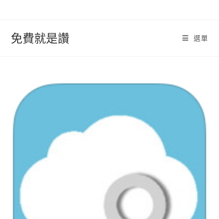
跳
轉
至
免費就是讚
選單
內
容