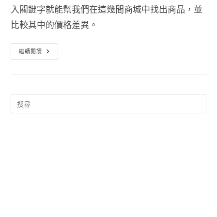
入關鍵字就能幫我們在這幾間商城中找出商品，並
比較其中的價格差異。
網
繼續閱讀
路
購
物
比
價
–
雲
端
找
便
宜
(購
物
拍
賣
比
價)