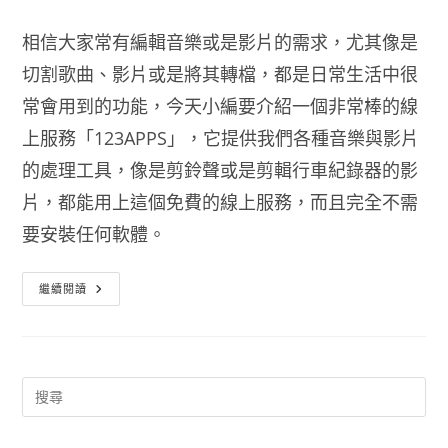
相信大家常有編輯音樂或是影片的需求，尤其像是
切割歌曲、影片或是將其轉檔，都是日常生活中很
常會用到的功能，今天小編要介紹一個非常棒的線
上服務「123APPS」，它提供我們各種音樂與影片
的處理工具，像是剪鈴聲或是剪輯行車紀錄器的影
片，都能用上這個免費的線上服務，而且完全不需
要安裝任何軟體。
超
繼續閱讀
強
大
線
上
音
樂
影
片
轉
檔
切