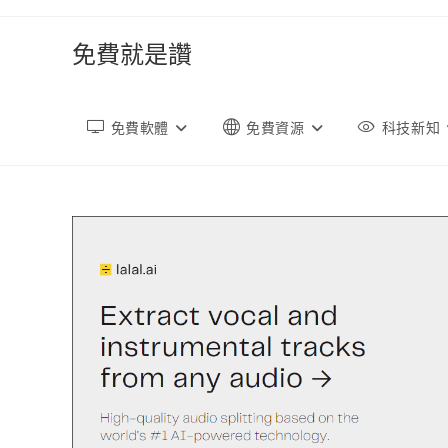
跳
轉
免費就是讚
至
內
容
免費軟體
免費資源
科技新知