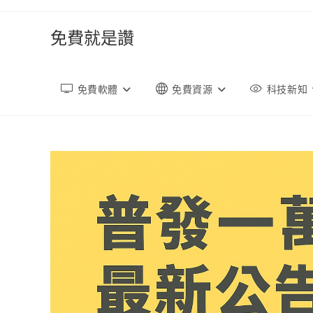
跳
轉
免費就是讚
至
內
容
免費軟體
免費資源
科技新知