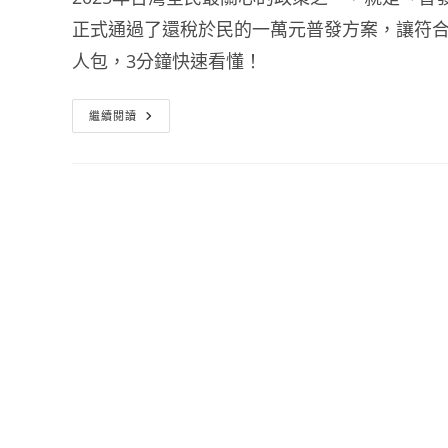
正式通過了還稅於民的一萬元普發方案，讓符
人包，3分鐘快速看懂！
繼續閱讀
「普
發
一
萬
元
最
新
消
息
懶
人
包」
｜
線
上
登
記、
入
帳
時
間、
領
取