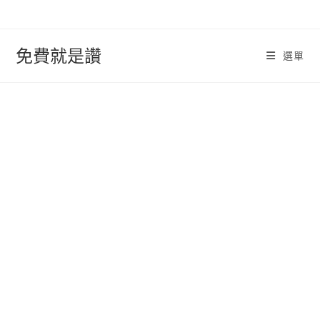
跳
轉
至
免費就是讚
選單
內
容