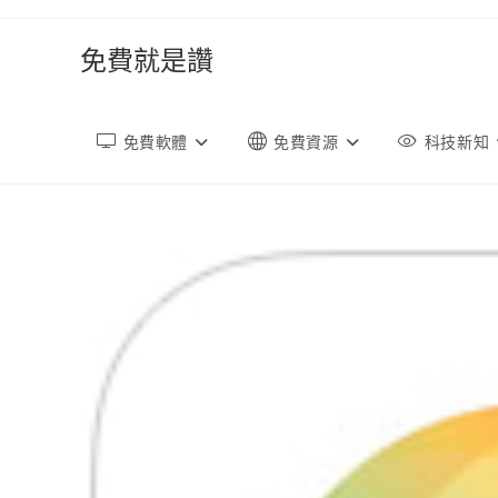
跳
轉
免費就是讚
至
內
容
免費軟體
免費資源
科技新知