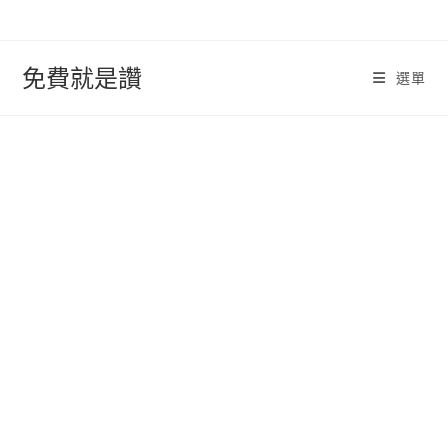
跳
轉
至
免費就是讚
選單
內
容