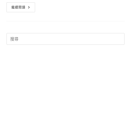
美
繼續閱讀
拍
App
影
片
特
效
製
作
軟
體
下
載