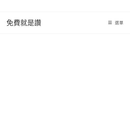
跳
轉
至
免費就是讚
選單
內
容