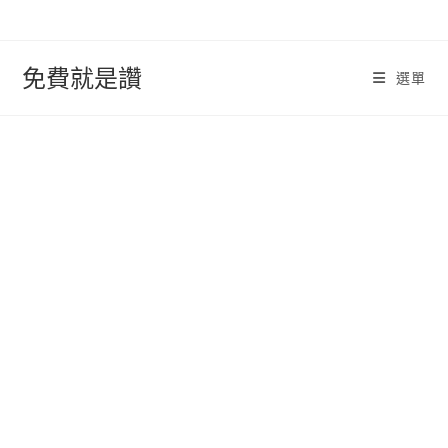
跳
轉
至
免費就是讚
選單
內
容