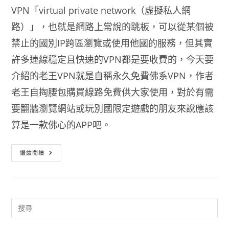
VPN「virtual private network（虛擬私人網
路）」，也就是網路上常說的跳板，可以從某個被
禁止的國別IP跨區瀏覽或使用他國的服務，但其實
許多連線穩定且快速的VPN都是要收費的，今天要
介紹的老王VPN就是自稱永久免費佛系VPN，作者
老王自掏腰包購買線路免費供大家使用，對於有需
要翻牆瀏覽網站或玩別國限定遊戲的朋友來說應該
算是一款佛心的APP吧。
老
繼續閱讀
王
VPN
永
久
免
費
佛
系
VPN
翻