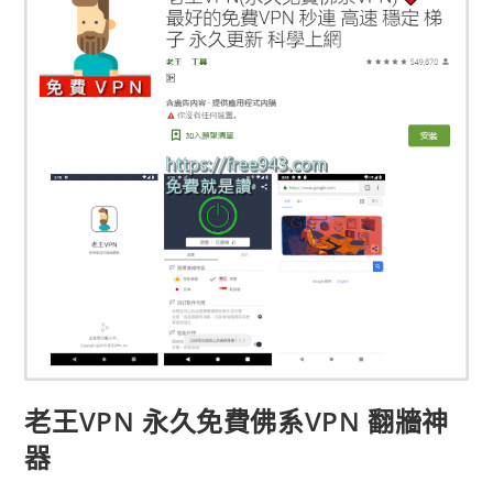
器
OnionFruit
Connect
無
限
制
流
量
老王VPN 永久免費佛系VPN 翻牆神
器