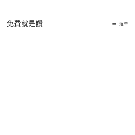
跳
轉
至
免費就是讚
選單
內
容