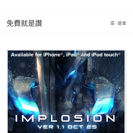
跳
轉
至
免費就是讚
選單
內
容