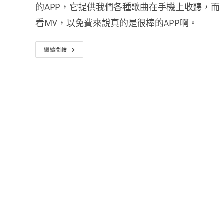
的APP，它提供我們各種歌曲在手機上收聽，
看MV，以免費來說真的是很棒的APP啊。
手
繼續閱讀
機
免
費
音
樂
播
放
器
Young
Radio
Plus
音
樂
MP3
無
限
聽
For
Android
And
IOS