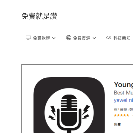
跳
轉
免費就是讚
至
內
容
免費軟體
免費資源
科技新知