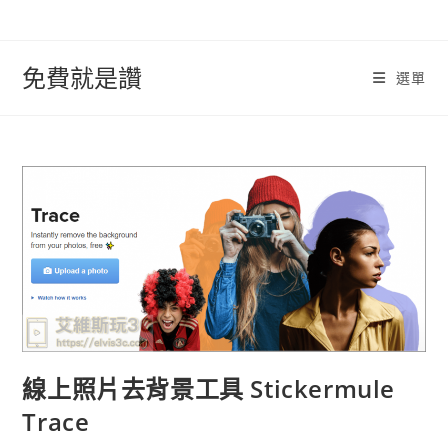
跳
轉
至
免費就是讚
選單
內
容
線上照片去背景工具 Stickermule
Trace