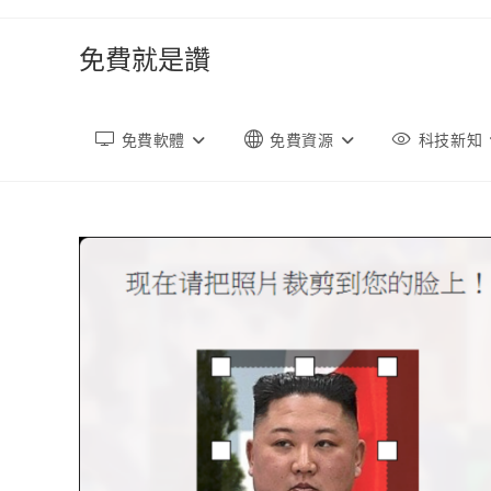
跳
轉
免費就是讚
至
內
容
免費軟體
免費資源
科技新知