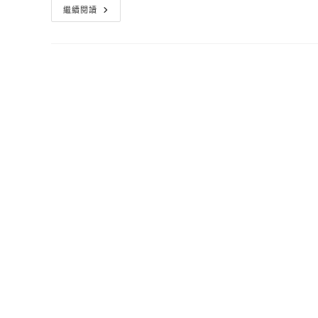
照
繼續閱讀
片
轉
換
二
次
元
形
象
Selfie
2
Waifu
你
也
可
以
變
成
漫
畫
美
少
女
(年)