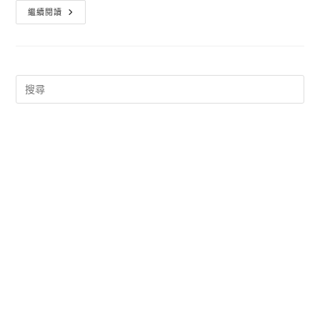
自
繼續閱讀
然
人
憑
證
展
期
線
上
辦
理
很
簡
單