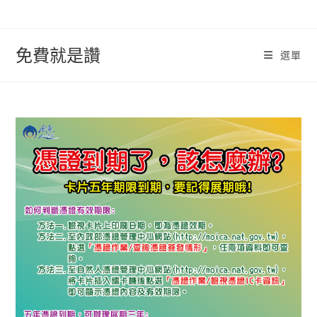
跳
轉
至
免費就是讚
選單
內
容