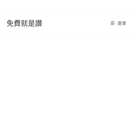
跳
轉
至
免費就是讚
選單
內
容