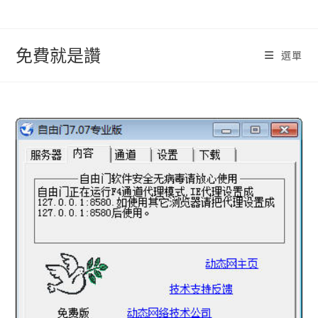
跳
轉
至
免費就是讚
選單
內
容