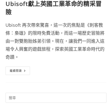
Ubisoft獻上英國工業革命的精采冒
險
Ubisoft 再次帶來驚喜，這一次的焦點是《刺客教
條：梟雄》的限時免費活動，而這一場歷史冒險將
由一對雙胞胎姊弟引領。現在，讓我們一同進入這
場令人興奮的遊戲旅程，探索英國工業革命時代的
奇蹟。
《刺
繼續閱讀
客
教
條：
梟
雄》
限
時
免
費！
Ubisoft
獻