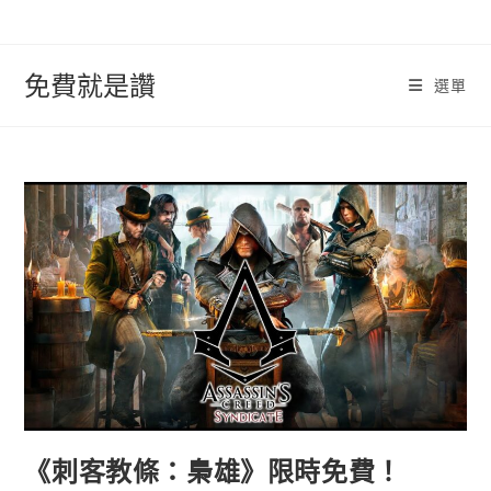
跳
轉
至
免費就是讚
選單
內
容
《刺客教條：梟雄》限時免費！