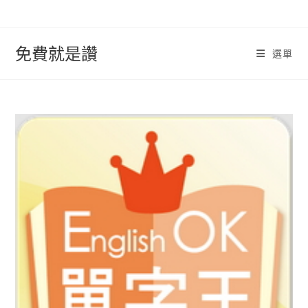
跳
轉
至
免費就是讚
選單
內
容