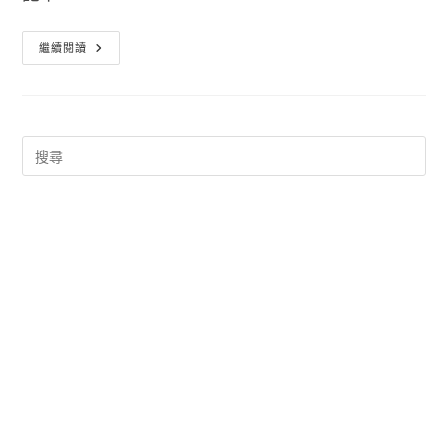
英
繼續閱讀
文
單
字
練
習
程
式
單
字
王
English
OK