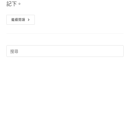
記下。
英
繼續閱讀
文
單
字
練
習
程
式
單
字
王
English
OK