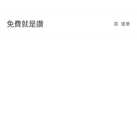
跳
轉
至
免費就是讚
選單
內
容