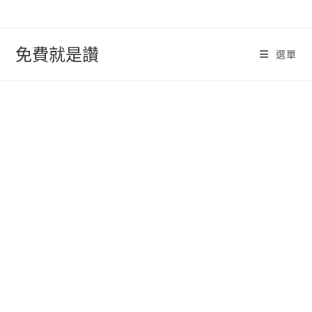
跳
轉
至
免費就是讚
選單
內
容