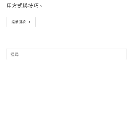
用方式與技巧。
萬
繼續閱讀
用
英
文
片
語
辭
典
真
人
發
音
含
中
文
例
句
更
易
學