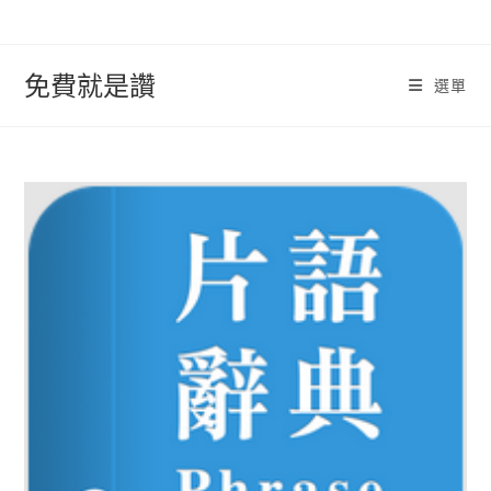
跳
轉
至
免費就是讚
選單
內
容